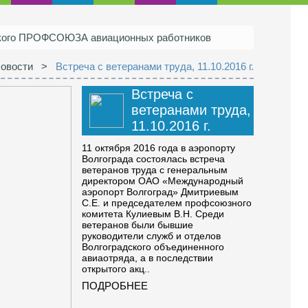
ского ПРОФСОЮЗА авиационных работников
овости
>
Встреча с ветеранами труда, 11.10.2016 г.
Встреча с
ветеранами труда,
11.10.2016 г.
11 октября 2016 года в аэропорту
Волгограда состоялась встреча
ветеранов труда с генеральным
директором ОАО «Международный
аэропорт Волгоград» Дмитриевым
С.Е. и председателем профсоюзного
комитета Кулиевым В.Н. Среди
ветеранов были бывшие
руководители служб и отделов
Волгоградского объединенного
авиаотряда, а в последствии
открытого акц..
ПОДРОБНЕЕ