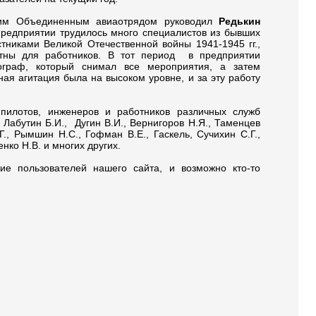
ским Объединенным авиаотрядом руководил
Редькин
 предприятии трудилось много специалистов из бывших
тниками Великой Отечественной войны 1941-1945 гг.,
тны для работников. В тот период в предприятии
ограф, который снимал все мероприятия, а затем
ная агитация была на высоком уровне, и за эту работу
пилотов, инженеров и работников различных служб
, Лабутин Б.И., Дугин В.И., Вернигоров Н.Я., Таменцев
.Г., Рымшин Н.С., Гофман В.Е., Гаскель, Сучихин С.Г.,
нко Н.В. и многих других.
ие пользователей нашего сайта, и возможно кто-то