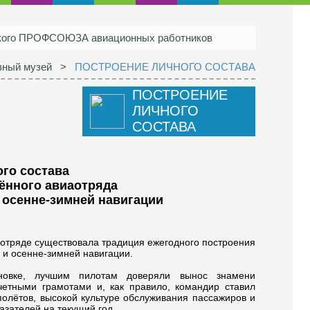
ского ПРОФСОЮЗА авиационных работников
вный музей
>
ПОСТРОЕНИЕ ЛИЧНОГО СОСТАВА
ПОСТРОЕНИЕ
ЛИЧНОГО
СОСТАВА
го состава
ённого авиаотряда
 осенне-зимней навигации
аотряде существовала традиция ежегодного построения
 и осенне-зимней навигации.
новке, лучшим пилотам доверяли вынос знамени
четными грамотами и, как правило, командир ставил
олётов, высокой культуре обслуживания пассажиров и
зателей на текущий год.