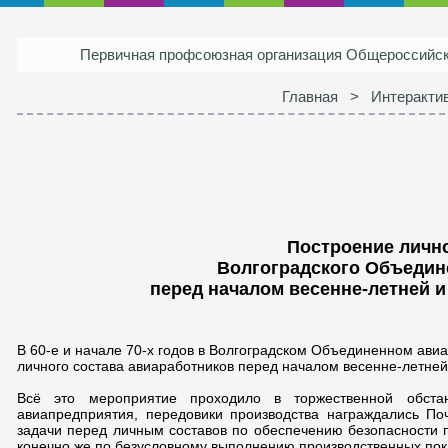
Первичная профсоюзная организация Общероссий
Главная
>
Интеракти
Построение лично
Волгоградского Объедин
перед началом весенне-летней и
В 60-е и начале 70-х годов в Волгоградском Объединенном ави
личного состава авиаработников перед началом весенне-летней
Всё это мероприятие проходило в торжественной обста
авиапредприятия, передовики производства награждались По
задачи перед личным составов по обеспечению безопасности п
конечно же по безусловному выполнению производственных пока