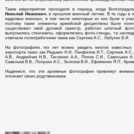
Такие мероприятия проходили в период, когда Волгоград
Николай Иванович
, в прошлом военный летчик. В те годы в
кадровых военных, в том числе некоторые из них были и учас
поэтому такие элементы армейской дисциплины были поня
существовал свой духовой оркестр, работал штатный фот
выпускались стенгазеты, оформлялись фото-стенды, т.е нагляд
отвечали политработники такие как Сергеев А.С., Лабутин Б.И.
На фотографиях тех лет можно увидеть многих известных 
аэропорта таких как Редькин Н.И, Панфилов И.Т., Сергеев А.С.
А.В., Андрейчик Н.В., Тисленко А.А., Попов С.И., Савоськин А
Савельев В.В., Полухин А.С., Золозов В.И., Ефименко Я.П., Криве
Надеемся, что эти архивные фотографии привлекут вниман
опознает своих родственников.